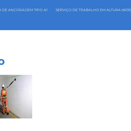
 DE ANCORAGEM TIPO A1
SERVIÇO DE TRABALHO EM ALTURA NR35
o