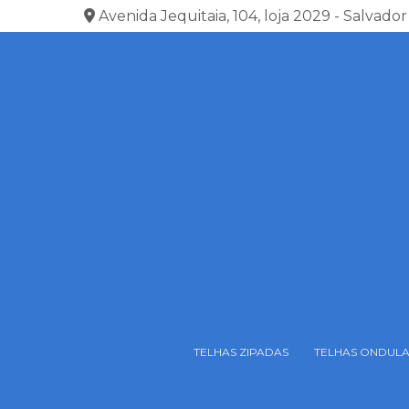
Avenida Jequitaia, 104, loja 2029 - Salvador
TELHAS ZIPADAS
TELHAS ONDUL