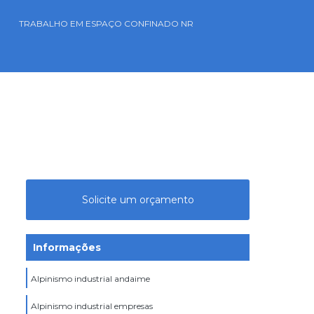
TRABALHO EM ESPAÇO CONFINADO NR
Solicite um orçamento
Informações
Alpinismo industrial andaime
Alpinismo industrial empresas