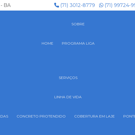
 - BA
(71) 3012-8779
(71) 99724-9
SOBRE
HOME
PROGRAMA LIGA
SERVIÇOS
LINHA DE VIDA
ADAS
CONCRETO PROTENDIDO
COBERTURA EM LAJE
PONT